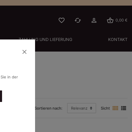




0,00 €
ZAHLUNG UND LIEFERUNG
KONTAKT
close
Sie in der
EAOLOGY


Sortieren nach:
Relevanz
Sicht