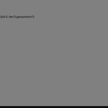
%bis% der%gesamten%
ite Shine2 O Suzi 15ml
Opi Nail Lacquer This Colour
Waves 15ml
5,89 €
6,05 €