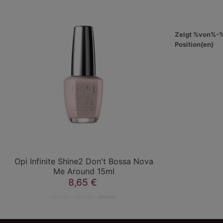
Zeigt %von%-
Position(en)
Opi Infinite Shine2 Don't Bossa Nova
Opi Infin
Me Around 15ml
8,65 €