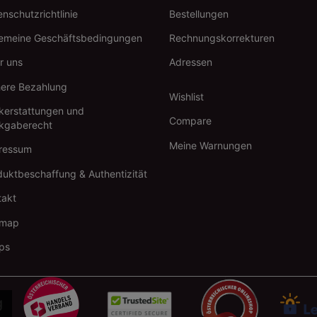
nschutzrichtlinie
Bestellungen
gemeine Geschäftsbedingungen
Rechnungskorrekturen
r uns
Adressen
here Bezahlung
Wishlist
kerstattungen und
Compare
kgaberecht
Meine Warnungen
ressum
duktbeschaffung & Authentizität
takt
emap
ps
g