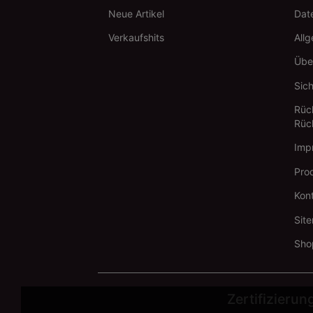
Neue Artikel
Date
Verkaufshits
All
Übe
Sic
Rüc
Rüc
Imp
Pro
Kon
Sit
Sho
Zertifizierun