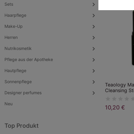
Sets
Haarpflege
Make-Up

Herren
Nutrikosmetik
Pflege aus der Apotheke
Hautpflege
Sonnenpflege
Teaology Ma
Cleansing St
Designer perfumes
Neu
10,20 €
Top Produkt