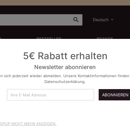

Deutsch
N
BESTSELLER
BRANDS
5€ Rabatt erhalten
Newsletter abonnieren
n sich jederzeit wieder abmelden. Unsere Kontaktinformationen finden 
 der Produkte nach Marke T
Datenschutzerklärung.
ABONNIEREN
kte.
POPUP NICHT MEHR ANZEIGEN.