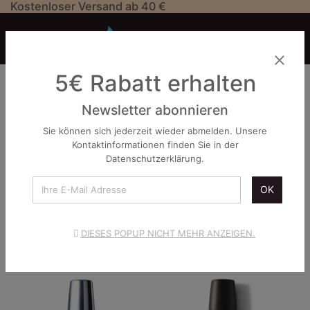
Kostenloser Versand ab 40 €


close
5€ Rabatt erhalten
Suchergebnisse
Newsletter abonnieren
Sie können sich jederzeit wieder abmelden. Unsere
Kontaktinformationen finden Sie in der

Datenschutzerklärung.
OK
Unsere Artikel
alle artikel
DIESES POPUP NICHT MEHR ANZEIGEN.