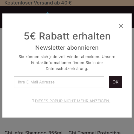
Kostenloser Versand ab 40 €


close
CHI FAROUK
5€ Rabatt erhalten

Newsletter abonnieren
favorite_border
favorite_border
Sie können sich jederzeit wieder abmelden. Unsere
Kontaktinformationen finden Sie in der
Datenschutzerklärung.
OK
DIESES POPUP NICHT MEHR ANZEIGEN.
Chi Infra Shampoo 355ml
Chi Thermal Protective