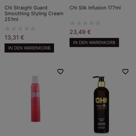
Chi Straight Guard
Chi Silk Infusion 177ml
Smoothing Styling Cream
251ml
23,49 €
13,31 €
IN DEN WARENKORB
IN DEN WARENKORB
favorite_border
favorite_border