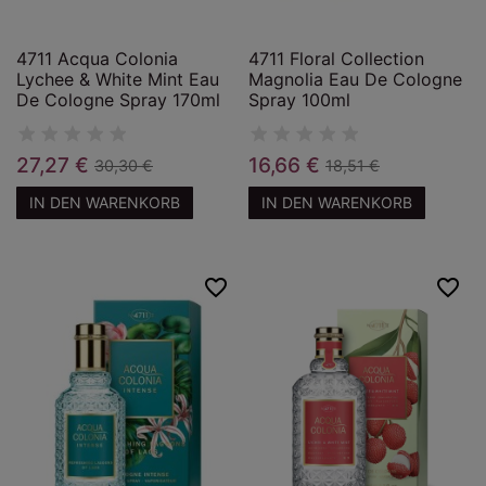
4711 Acqua Colonia
4711 Floral Collection
Lychee & White Mint Eau
Magnolia Eau De Cologne
De Cologne Spray 170ml
Spray 100ml
27,27 €
16,66 €
30,30 €
18,51 €
IN DEN WARENKORB
IN DEN WARENKORB
favorite_border
favorite_border