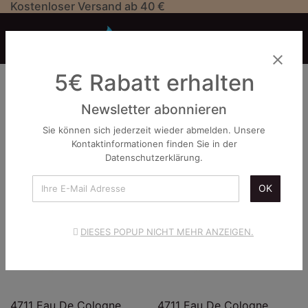
Kostenloser Versand ab 40 €


close
4711
5€ Rabatt erhalten

Newsletter abonnieren
favorite_border
favorite_border
Sie können sich jederzeit wieder abmelden. Unsere
Kontaktinformationen finden Sie in der
Datenschutzerklärung.
OK
DIESES POPUP NICHT MEHR ANZEIGEN.
4711 Eau De Cologne
4711 Eau De Cologne