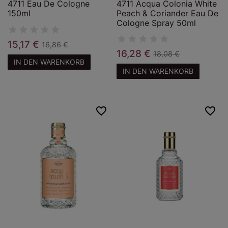
4711 Eau De Cologne
4711 Acqua Colonia White
150ml
Peach & Coriander Eau De
Cologne Spray 50ml
15,17 €
16,86 €
16,28 €
18,08 €
IN DEN WARENKORB
IN DEN WARENKORB
favorite_border
favorite_border