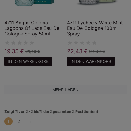
4711 Acqua Colonia
4711 Lychee y White Mint
Lagoons Of Laos Eau De
Eau De Cologne 100ml
Cologne Spray 50ml
Spray
19,35 €
22,43 €
21,49 €
24,92 €
IN DEN WARENKORB
IN DEN WARENKORB
MEHR LADEN
Zeigt %von%-%bis% der%gesamten% Position(en)
1
2
