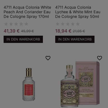
4711 Acqua Colonia White
4711 Acqua Colonia
Peach And Coriander Eau
Lychee & White Mint Eau
De Cologne Spray 170ml
De Cologne Spray 50ml
41,39 €
18,94 €
45,99 €
21,05 €
IN DEN WARENKORB
IN DEN WARENKORB
favorite_border
favorite_border