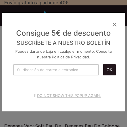
Envío gratuito a partir de 40€


close
DENENES
Consigue 5€ de descuento

SUSCRÍBETE A NUESTRO BOLETÍN
favorite_border
favorite_border
Puedes darte de baja en cualquier momento. Consulta
nuestra Política de Privacidad.
OK
DO NOT SHOW THIS POPUP AGAIN.
Denenes Very Soft Eau De
Denenes Eau De Cologne