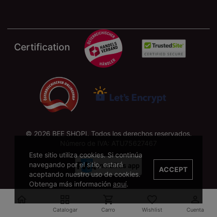
Certification
© 2026 BEE SHOPI. Todos los derechos reservados.
Número de IVA: ATU75627467
Este sitio utiliza cookies. Si continúa
navegando por el sitio, estará
ACCEPT
aceptando nuestro uso de cookies.
Obtenga más información
aquí
.





Catalogar
Carro
Wishlist
Cuenta