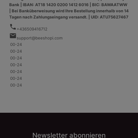
Bank | IBAN: AT18 1420 0200 1412 6016 | BIC: BAWAATWW
| Bei Banküberweisung wird Ihre Bestellung innerhalb von 14
Tagen nach Zahlungseingang versandt. | UID: ATU75627467
phone
+436509416712
mail
support@beeshopi.com
00-24
00-24
00-24
00-24
00-24
00-24
00-24
Newsletter abonnieren