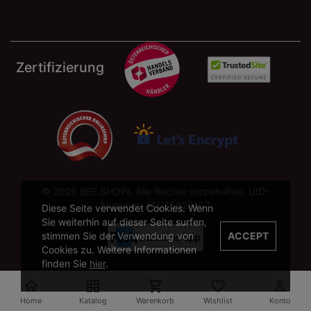
Zertifizierung
© 2026 BEE SHOPI. Alle Rechte vorbehalten. UID-
Nummer: ATU75627467
Diese Seite verwendet Cookies. Wenn
Sie weiterhin auf dieser Seite surfen,
stimmen Sie der Verwendung von
ACCEPT
Cookies zu. Weitere Informationen
finden Sie
hier
.





Home
Katalog
Warenkorb
Wishlist
Konto