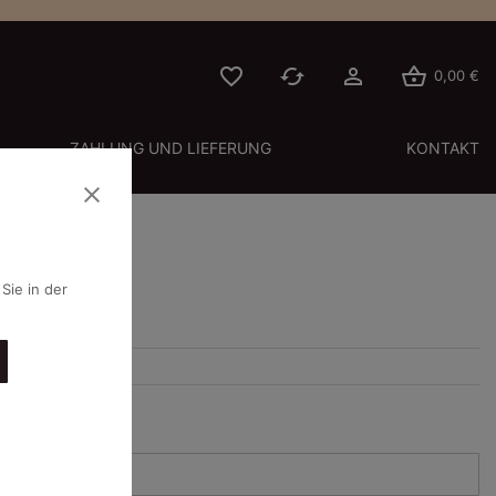




0,00 €
ZAHLUNG UND LIEFERUNG
KONTAKT
close
Sie in der