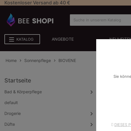
Kostenloser Versand ab 40 €
ANGEBOTE
NEUHEITE
KATALOG
Home
Sonnenpflege
BIOVENE


Sie könne
Startseite
BIOV
Bad & Körperpflege
default
Entschuld
Drogerie
Suchen Sie ern
Düfte
DIESES 