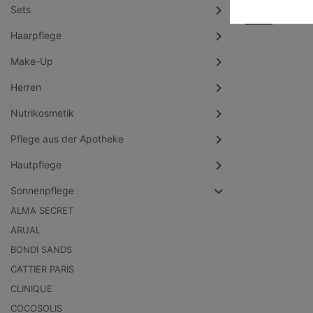

Sets
Haarpflege
Make-Up
Herren
Nutrikosmetik
Pflege aus der Apotheke
Hautpflege
Sonnenpflege
ALMA SECRET
ARUAL
BONDI SANDS
CATTIER PARIS
CLINIQUE
COCOSOLIS