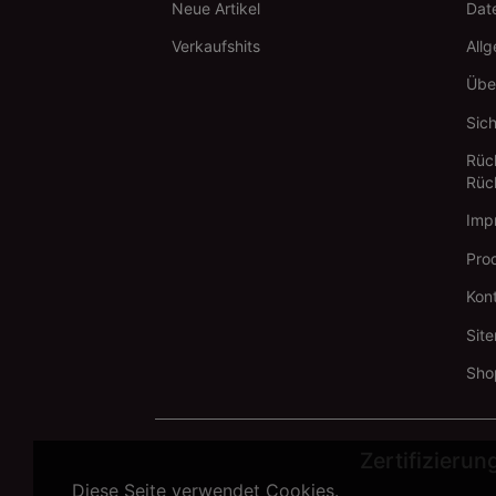
Neue Artikel
Date
Verkaufshits
All
Übe
Sic
Rüc
Rüc
Imp
Pro
Kon
Sit
Sho
Zertifizierun
Diese Seite verwendet Cookies.