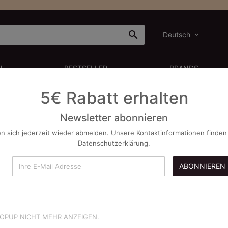

Deutsch
N
BESTSELLER
BRANDS
5€ Rabatt erhalten
Newsletter abonnieren
n sich jederzeit wieder abmelden. Unsere Kontaktinformationen finden 
ENE
Datenschutzerklärung.
ABONNIEREN
igen Sie die Unannehmlichkeiten.
eut, wonach Sie suchen
POPUP NICHT MEHR ANZEIGEN.