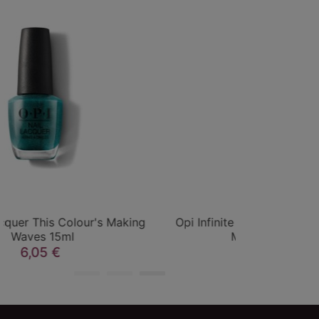
Opi Infinite Shine2 Don't Bossa Nova
Opi Infin
Me Around 15ml
8,65 €