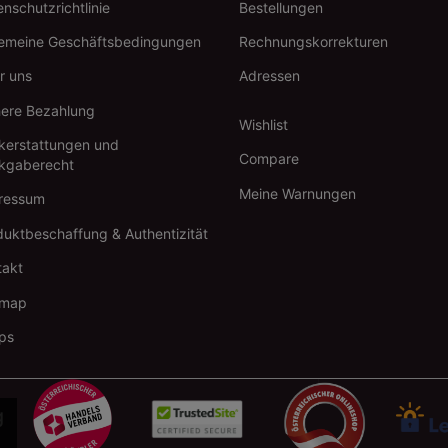
nschutzrichtlinie
Bestellungen
gemeine Geschäftsbedingungen
Rechnungskorrekturen
r uns
Adressen
here Bezahlung
Wishlist
kerstattungen und
Compare
kgaberecht
Meine Warnungen
ressum
duktbeschaffung & Authentizität
takt
emap
ps
g